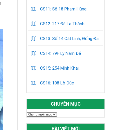
t.
CS11: Số 18 Phạm Hùng
CS12: 217 Đê La Thành
CS13: Số 14 Cát Linh, Đống Đa
CS14: 79F Lý Nam Đế
CS15: 254 Minh Khai,
CS16: 108 Lò Đúc
CHUYÊN MỤC
Chuyên
mục
BÀI VIẾT MỚI