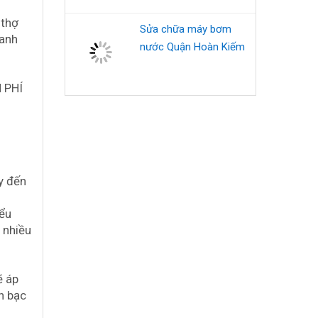
 thợ
Sửa chữa máy bơm
hanh
nước Quận Hoàn Kiếm
 PHÍ
y đến
iểu
 nhiều
ẽ áp
n bạc