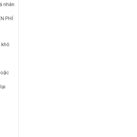
cá nhân
N PHÍ
y khô
hoặc
lại