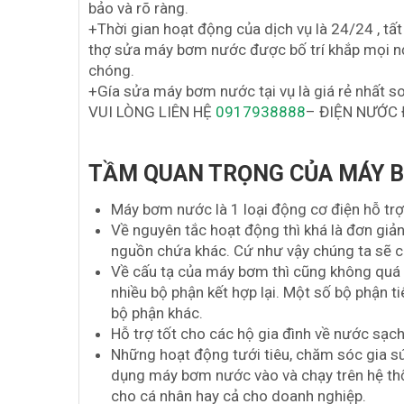
bảo và rõ ràng.
+Thời gian hoạt động của dịch vụ là 24/24 , tất 
thợ sửa máy bơm nước được bố trí khắp mọi nơi
chóng.
+Gía sửa máy bơm nước tại vụ là giá rẻ nhất so
VUI LÒNG LIÊN HỆ
0917938888
– ĐIỆN NƯỚC 
TẦM QUAN TRỌNG CỦA MÁY 
Máy bơm nước là 1 loại động cơ điện hỗ tr
Về nguyên tắc hoạt động thì khá là đơn gi
nguồn chứa khác. Cứ như vậy chúng ta sẽ
Về cấu tạ của máy bơm thì cũng không quá 
nhiều bộ phận kết hợp lại. Một số bộ phận t
bộ phận khác.
Hỗ trợ tốt cho các hộ gia đình về nước sạch
Những hoạt động tưới tiêu, chăm sóc gia sú
dụng máy bơm nước vào và chạy trên hệ thố
cho cá nhân hay cả cho doanh nghiệp.