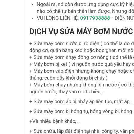
Ngoài ra, nó còn được ứng dụng cực kỳ hiệu
nào có thể tự bản thân làm được. Nhưng đối
VUI LÒNG LIÊN HỆ:
0917938888
– ĐIỆN NƯ
DỊCH VỤ SỬA MÁY BƠM NƯỚC 
+ Sửa máy bơm nước bị rò điện ( có thể là do 
động cơ, quấn băng keo hoặc bọc ghen mối nối
+ Sửa máy bơm chạy động cơ nóng ( có thể là d
+ Máy bơm bị kẹt ( vì nguồn nước quá yếu hay
+ Máy bơm vào điện nhưng không chạy hoặc chạy
thủng, cuộn dây khởi động bị cháy )
+ Máy bơm chạy nhưng không lên nước ( có thể
nguồn nước, thay van một chiều,..
+ Sửa máy bơm áp bị nhảy áp liên tục, mất áp,..
+ Sửa máy bơm bị hỏng tụ, hỏng vòng bi, hỏng 
+Và nhiều bệnh khác, …
+ Sửa chữa, lắp đặt điện tại nhà, công ty, văn 