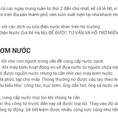
cả các ngày trong tuần từ thứ 2 đến chủ nhật, kể cả lễ tết, vì
 trên địa bàn thành phố, nên luôn xuất hiện tại nhà khách n
 với các dịch vụ sửa điện nước khác trên thị trường
Điện Nước Giá Rẻ Hà Nội ĐỂ ĐƯỢC TƯ VẤN VÀ HỖ TRỢ MIỄN
BƠM NƯỚC
ợ tốt cho con người trong vấn đề cung cấp nước sạch.
ản. Khi máy bơm hoạt động nó sẽ đưa nước từ nguồn chứa nà
 có được nguồn nước chúng ta cần nhờ vào máy bơm nước.
là phức tạp cho mấy. Thông thường nó được cấu tạo theo k
iêu biểu như: công tắc, trục bơm, ống dẫn hút, ống xã nước và
, cung cấp nước mọi lúc khi chúng ta cần.
c thủ công từ trước đến nay sẽ được loại bỏ. Thay vào đó s
ng tự động. Sẽ tiết kiệm được nhiều công sức cũng như tiề