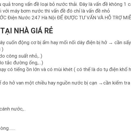
 quả trong vấn đề loại bỏ nước thải. Đây là vấn đề không 1 
 với máy bơm nước thì vấn đề đó chỉ là vấn đề nhỏ
ỚC Điện Nước 247 Hà Nội ĐỂ ĐƯỢC TƯ VẤN VÀ HỖ TRỢ MIỄ
TẠI NHÀ GIÁ RẺ
dây cuốn động cơ bị ẩm hay mối nối dây điện bị hở → cần sấ
 )
o công suất nhỏ,..)
 do tắc đường ống,…)
 có tiếng ồn lớn và có mùi khét ( có thể là do tụ điện khổ 
 do hở van một chiều hay nguồn nước bị cạn →cần kiểm tra 
cánh nước,..
phòng……