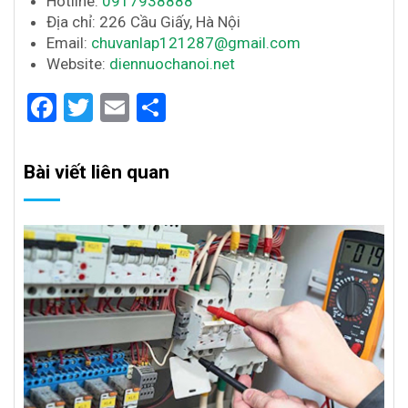
Hotline:
0917938888
Địa chỉ: 226 Cầu Giấy, Hà Nội
Email:
chuvanlap121287@gmail.com
Website:
diennuochanoi.net
Facebook
Twitter
Email
Share
Bài viết liên quan