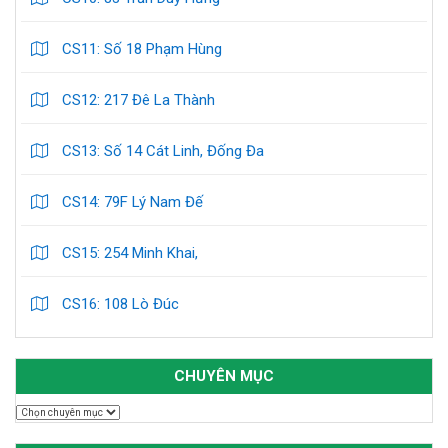
CS13: Số 14 Cát Linh, Đống Đa
CS14: 79F Lý Nam Đế
CS15: 254 Minh Khai,
CS16: 108 Lò Đúc
CHUYÊN MỤC
Chuyên
mục
BÀI VIẾT MỚI
Sửa Chữa Chậu Rửa Bát Quận Tây Hồ